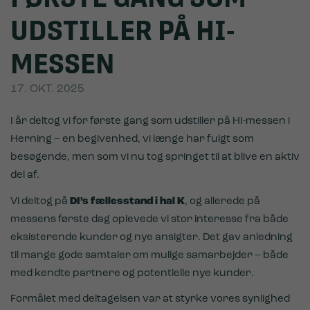
UDSTILLER PÅ HI-
MESSEN
17. OKT. 2025
I år deltog vi for første gang som udstiller på HI-messen i
Herning – en begivenhed, vi længe har fulgt som
besøgende, men som vi nu tog springet til at blive en aktiv
del af.
Vi deltog på
DI’s fællesstand i hal K
, og allerede på
messens første dag oplevede vi stor interesse fra både
eksisterende kunder og nye ansigter. Det gav anledning
til mange gode samtaler om mulige samarbejder – både
med kendte partnere og potentielle nye kunder.
Formålet med deltagelsen var at styrke vores synlighed