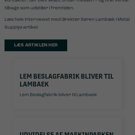
kontakter, der blev skabt under messen – og til at vende
tilbage som udstiller i fremtiden.
Læs hele interviewet med direktør Søren Lambæk i Metal
Supplys artikel:
LÆS ARTIKLEN HER
LEM BESLAGFABRIK BLIVER TIL
LAMBAEK
Lem Beslagfabrik bliver til Lambaek
UDVIDELSE AF MASKINPARKEN