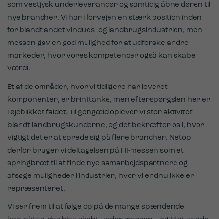
som vestjysk underleverandør og samtidig åbne døren til
nye brancher. Vi har i forvejen en stærk position inden
for blandt andet vindues- og landbrugsindustrien, men
messen gav en god mulighed for at udforske andre
markeder, hvor vores kompetencer også kan skabe
værdi.
Et af de områder, hvor vi tidligere har leveret
komponenter, er brinttanke, men efterspørgslen her er
i øjeblikket faldet. Til gengæld oplever vi stor aktivitet
blandt landbrugskunderne, og det bekræfter os i, hvor
vigtigt det er at sprede sig på flere brancher. Netop
derfor bruger vi deltagelsen på HI-messen som et
springbræt til at finde nye samarbejdspartnere og
afsøge muligheder i industrier, hvor vi endnu ikke er
repræsenteret.
Vi ser frem til at følge op på de mange spændende