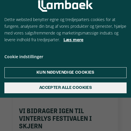
Lambaek Metoden - Vores garanti til jer
Dette websted benytter egne og tredjeparters cookies for at
fungere, analysere din brug af vores produkter og tjenester, hjælpe
med vores salgsfremmende og marketingsmæssige indsats og
OPTIMER DIN PRODUKTION
levere indhold fra tredjeparter.
Læs mere
MED CNC-DREJNING OG CNC-
FRÆSNING FRA LAMBAEK
Cookie indstillinger
Optimer din produktion med CNC-drejning
og CNC-fræsning fra Lambaek
KUN NØDVENDIGE COOKIES
ACCEPTER ALLE COOKIES
VI BIDRAGER IGEN TIL
VINTERLYS FESTIVALEN I
SKJERN